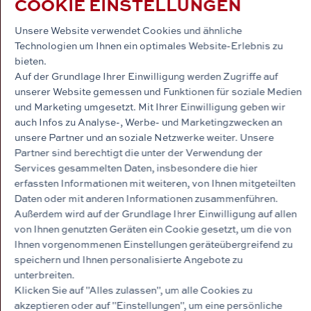
COOKIE EINSTELLUNGEN
Was macht jeden Hausverkauf hier
zu etwas ganz besonderem?
Unsere Website verwendet Cookies und ähnliche
Technologien um Ihnen ein optimales Website-Erlebnis zu
Nicht nur, dass wir als Firma eng mit dem Stadtteil
bieten.
verbunden sind, zieht es auch unsere Kollegen und
Auf der Grundlage Ihrer Einwilligung werden Zugriffe auf
Mitarbeiter in den Stadtteil. Auch die Familie Röpke
unserer Website gemessen und Funktionen für soziale Medien
fühlt sich hier zu Hause. Unsere Senior-
und Marketing umgesetzt. Mit Ihrer Einwilligung geben wir
Geschäftsführerin Irmhild Röpke kann auf unzählige
auch Infos zu Analyse-, Werbe- und Marketingzwecken an
unsere Partner und an soziale Netzwerke weiter. Unsere
Wohnungsvermietungen und Hausverkäufe in den
Partner sind berechtigt die unter der Verwendung der
letzten Jahrzehnten zurückblicken und kennt zu vielen
Services gesammelten Daten, insbesondere die hier
Straßen und Häusern eine bewegende Geschichte.
erfassten Informationen mit weiteren, von Ihnen mitgeteilten
Wir werden immer wieder überrascht, wie oft
Daten oder mit anderen Informationen zusammenführen.
Anwohner und Nachbarn den Kopf durch die Tür
Außerdem wird auf der Grundlage Ihrer Einwilligung auf allen
recken und Fragen, wie es Frau Röpke geht oder ob
von Ihnen genutzten Geräten ein Cookie gesetzt, um die von
Sie noch arbeite. Genau diese Art der
Ihnen vorgenommenen Einstellungen geräteübergreifend zu
speichern und Ihnen personalisierte Angebote zu
Kundenbindung, diese Nähe zur Nachbarschaft und
unterbreiten.
dieses persönliche Miteinander auf Augenhöhe ist
Klicken Sie auf "Alles zulassen", um alle Cookies zu
unser Ziel. Man vergisst schnell, dass wir an einer der
akzeptieren oder auf "Einstellungen", um eine persönliche