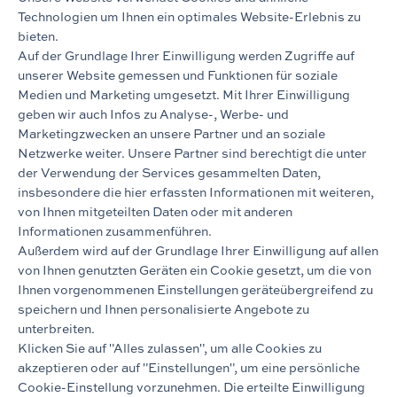
Technologien um Ihnen ein optimales Website-Erlebnis zu
Mietverwaltung
bieten.
Außendienst
Auf der Grundlage Ihrer Einwilligung werden Zugriffe auf
0421 53 50 624
Telefon
unserer Website gemessen und Funktionen für soziale
Medien und Marketing umgesetzt. Mit Ihrer Einwilligung
t.penczek@roepke-behring.de
Mail
geben wir auch Infos zu Analyse-, Werbe- und
Marketingzwecken an unsere Partner und an soziale
Netzwerke weiter. Unsere Partner sind berechtigt die unter
der Verwendung der Services gesammelten Daten,
insbesondere die hier erfassten Informationen mit weiteren,
von Ihnen mitgeteilten Daten oder mit anderen
Annette Bitter
Informationen zusammenführen.
Außerdem wird auf der Grundlage Ihrer Einwilligung auf allen
von Ihnen genutzten Geräten ein Cookie gesetzt, um die von
Assistenz
Ihnen vorgenommenen Einstellungen geräteübergreifend zu
Makler & Gutachten
speichern und Ihnen personalisierte Angebote zu
unterbreiten.
0421 53 50 641
Telefon
Klicken Sie auf "Alles zulassen", um alle Cookies zu
a.bitter@roepke-behring.de
Mail
akzeptieren oder auf "Einstellungen", um eine persönliche
Cookie-Einstellung vorzunehmen. Die erteilte Einwilligung