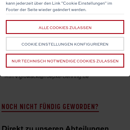
kann jederzeit über den Link "Cookie Einstellungen" im
Footer der Seite wieder geändert werden.
ALLE COOKIES ZULASSEN
Viola Glowacki
COOKIE EINSTELLUNGEN KONFIGURIEREN
Digitalisierung
& Marketing
NUR TECHNISCH NOTWENDIGE COOKIES ZULASSEN
0421 53 50 633
Telefon
v.glowacki@roepke-behring.de
Mail
NOCH NICHT FÜNDIG GEWORDEN?
Direkt zu unseren Abteilungen