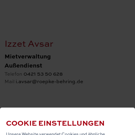
Izzet Avsar
Mietverwaltung
Außendienst
0421 53 50 628
Telefon
i.avsar@roepke-behring.de
Mail
COOKIE EINSTELLUNGEN
Timo Penczek
Unsere Website verwendet Cookies und ähnliche