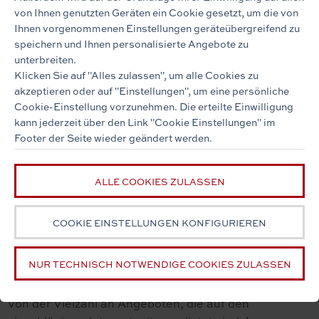
Materialkosten von Anfang an berücksichtigen. Im
von Ihnen genutzten Geräten ein Cookie gesetzt, um die von
Ihnen vorgenommenen Einstellungen geräteübergreifend zu
besten Fall lassen Sie sich schon vor der
speichern und Ihnen personalisierte Angebote zu
Immobiliensuche von Finanzierungsexperten der
unterbreiten.
Banken beraten. Gehen Sie bereits mit einem
Klicken Sie auf "Alles zulassen", um alle Cookies zu
Finanzierungsplan in die Immobiliensuche, bekommen
akzeptieren oder auf "Einstellungen", um eine persönliche
Sie häufig schneller eine Zusage für das gewünschte
Cookie-Einstellung vorzunehmen. Die erteilte Einwilligung
Objekt als Mitinteressenten, die noch keine
kann jederzeit über den Link "Cookie Einstellungen" im
Finanzierung vorweisen können. Wir gehen mit Ihnen
Footer der Seite wieder geändert werden.
gerne die möglichen Finanzierungsoptionen durch und
helfen Ihnen bei der Suche nach geeigneten
ALLE COOKIES ZULASSEN
Partnern.
COOKIE EINSTELLUNGEN KONFIGURIEREN
GEZIELTE ABFRAGE BEI POTENZIELLEN
NUR TECHNISCH NOTWENDIGE COOKIES ZULASSEN
ANBIETERN
Von der Vielzahl an Angeboten, die auf den