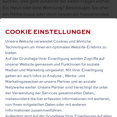
suchen. Das geht zunächst mit vielen Fragen einher:
Ein Haus oder eine Wohnung? Bevorzugen Sie eher
ein Reihenhaus oder doch besser ein freistehendes
Objekt? In welchem Geschoss sollte die gewünschte
Eigentumswohnung im Idealfall liegen und wie viele
COOKIE EINSTELLUNGEN
Parteien sollte das Haus maximal haben? Und gibt es
einen Stadtteil, den Sie favorisieren? In welchem
Unsere Website verwendet Cookies und ähnliche
Zustand sollte das Objekt sein und wo können
Technologien um Ihnen ein optimales Website-Erlebnis zu
bieten.
Kompromisse eingegangen werden? Wie ist der
Auf der Grundlage Ihrer Einwilligung werden Zugriffe auf
finanzielle Rahmen gestellt? Mit unserer Hilfe
unserer Website gemessen und Funktionen für soziale
erstellen wir gemeinsam ein persönliches
Medien und Marketing umgesetzt. Mit Ihrer Einwilligung
Anforderungsprofil.
geben wir auch Infos zu Analyse-, Werbe- und
Marketingzwecken an unsere Partner und an soziale
Netzwerke weiter. Unsere Partner sind berechtigt die unter
HILFE BEI DER
der Verwendung der Services gesammelten Daten,
FINANZIERUNGSVERMITTLUNG
insbesondere die hier erfassten Informationen mit weiteren,
von Ihnen mitgeteilten Daten oder mit anderen
Wichtig ist, dass Sie beim Kauf einer Immobilie auch
Informationen zusammenführen.
die Nebenkosten und etwaige Anschaffungs- und
Außerdem wird auf der Grundlage Ihrer Einwilligung auf allen